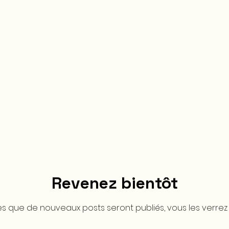
ccueil
Réservation en ligne
Boutique
Blog
Mo
Revenez bientôt
s que de nouveaux posts seront publiés, vous les verrez i