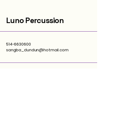
Luno Percussion
514-6630600
sangba_dundun@hotmail.com
1329 rue Beaubien est
Montreal QC CA
Abonnez-vous à Notre